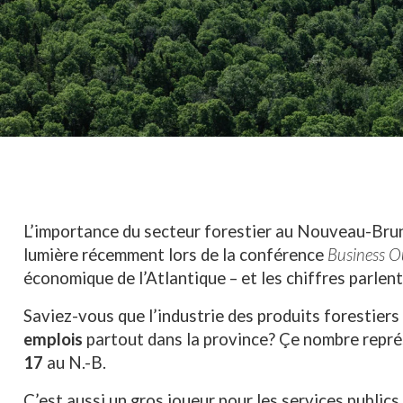
L’importance du secteur forestier au Nouveau-Brun
lumière récemment lors de la conférence
Business O
économique de l’Atlantique – et les chiffres parlen
Saviez-vous que l’industrie des produits forestier
emplois
partout dans la province? Çe nombre repr
17
au N.-B.
C’est aussi un gros joueur pour les services publics