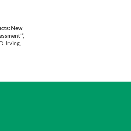
ucts: New
sessment’
”,
. Irving,