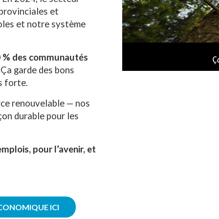
provinciales et
coles et notre système
0 % des communautés
. Ça garde des bons
s forte.
urce renouvelable — nos
çon durable pour les
mplois, pour l’avenir, et
CONOMIQUE ICI