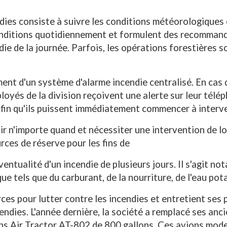
ndies consiste à suivre les conditions météorologiques
onditions quotidiennement et formulent des recommand
ndie de la journée. Parfois, les opérations forestières 
nt d'un système d'alarme incendie centralisé. En cas d
ployés de la division reçoivent une alerte sur leur tél
afin qu'ils puissent immédiatement commencer à interve
r n'importe quand et nécessiter une intervention de lo
ces de réserve pour les fins de
ventualité d'un incendie de plusieurs jours. Il s'agit 
ue tels que du carburant, de la nourriture, de l'eau po
ces pour lutter contre les incendies et entretient ses 
cendies. L'année dernière, la société a remplacé ses a
s Air Tractor AT-802 de 800 gallons. Ces avions moder