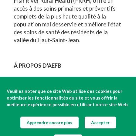
Fish River Rural Health (FRRH) offre un
accès à des soins primaires et préventifs
complets de la plus haute qualité à la
population mal desservie et améliore l’état
des soins de santé des résidents de la
vallée du Haut-Saint-Jean.
À PROPOS D’AEFB
Depuis 1972, la banque alimentaire
Veuillez noter que ce site Web utilise des cookies pour
optimiser les fonctionnalités du site et vous offrir la
Ashland Emergency Food Bank (AEFB)
meilleure expérience possible en utilisant notre site Web.
fournit de la nourriture aux habitants
d’Ashland, dans le Maine et aux
collectivités rurales environnantes.
Apprendre encore plus
Accepter
Chaque mois, plus de 600 familles